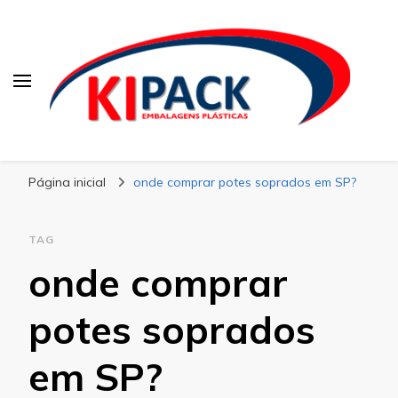
Kipack
Kipack – Blog
Página inicial
onde comprar potes soprados em SP?
TAG
onde comprar
potes soprados
em SP?