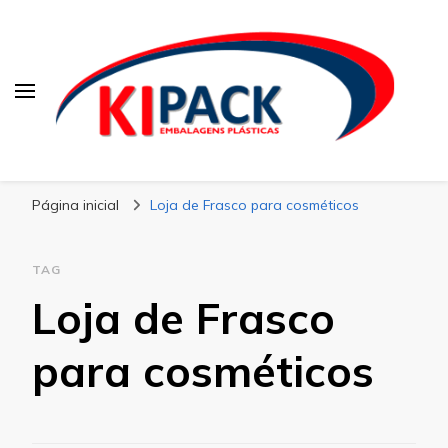
Kipack
Kipack – Blog
Página inicial
Loja de Frasco para cosméticos
TAG
Loja de Frasco
para cosméticos