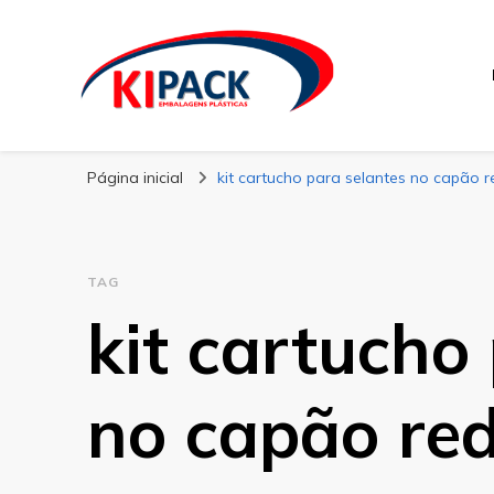
Kipack
Kipack – Blog
Página inicial
kit cartucho para selantes no capão 
TAG
kit cartucho
no capão re