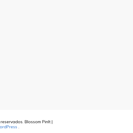
s reservados.
Blossom PinIt |
ordPress
.