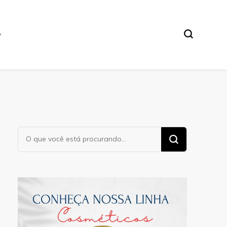
O
Procurando
algo?