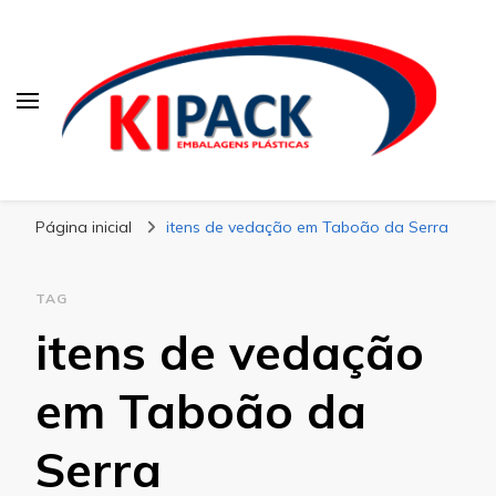
Kipack
Kipack – Blog
Página inicial
itens de vedação em Taboão da Serra
TAG
itens de vedação
em Taboão da
Serra