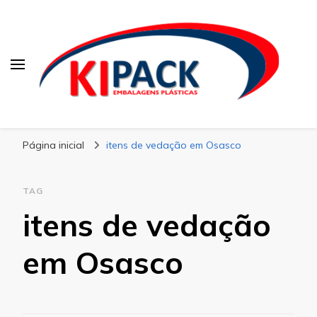
Kipack
Kipack – Blog
Página inicial
itens de vedação em Osasco
TAG
itens de vedação
em Osasco