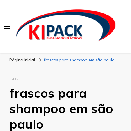
Kipack
Kipack – Blog
Página inicial
frascos para shampoo em são paulo
TAG
frascos para
shampoo em são
paulo