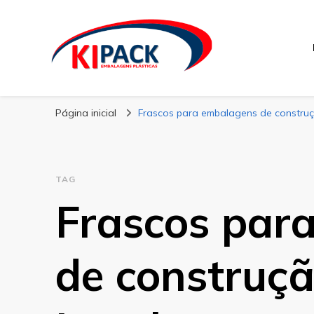
Kipack
Kipack – Blog
Página inicial
Frascos para embalagens de construçã
TAG
Frascos par
de construçã