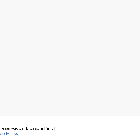
s reservados.
Blossom PinIt |
ordPress
.