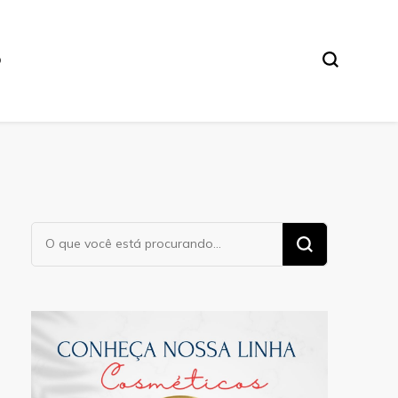
O
Procurando
algo?