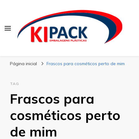
Kipack
Kipack – Blog
Página inicial
Frascos para cosméticos perto de mim
TAG
Frascos para
cosméticos perto
de mim