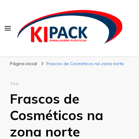
Kipack
Kipack – Blog
Página inicial
Frascos de Cosméticos na zona norte
TAG
Frascos de
Cosméticos na
zona norte