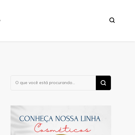
O
Procurando
algo?