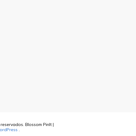
s reservados.
Blossom PinIt |
ordPress
.