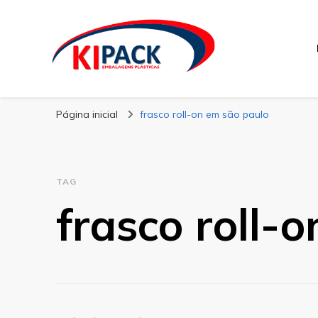
Kipack
Kipack – Blog
Página inicial
frasco roll-on em são paulo
TAG
frasco roll-