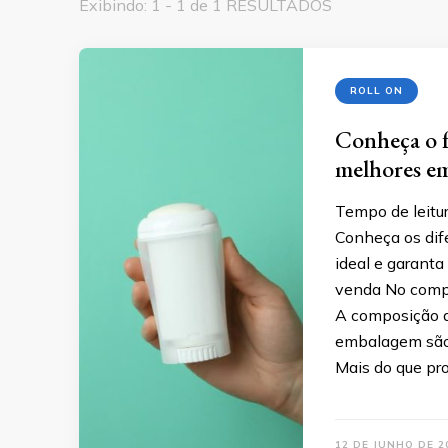
Exibindo: 1 - 1 de 1 RESULTADOS
ROLL ON
Conheça o fa
melhores em
Tempo de leitur
Conheça os dife
ideal e garant
venda No compe
A composição do
embalagem são 
Mais do que pr
12 DE JUNHO DE 2