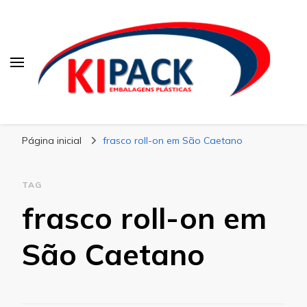
Kipack
Kipack – Blog
Página inicial
frasco roll-on em São Caetano
TAG
frasco roll-on em
São Caetano