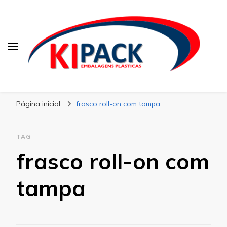
Kipack
Kipack – Blog
Página inicial
frasco roll-on com tampa
TAG
frasco roll-on com
tampa