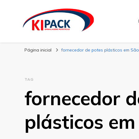
Kipack
Kipack – Blog
Página inicial
fornecedor de potes plásticos em Sã
TAG
fornecedor d
plásticos em