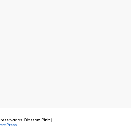
s reservados.
Blossom PinIt |
ordPress
.