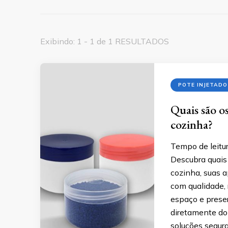
Exibindo: 1 - 1 de 1 RESULTADOS
POTE INJETADO
Quais são o
cozinha?
Tempo de leitur
Descubra quais 
cozinha, suas 
com qualidade, 
espaço e prese
diretamente do 
soluções segura