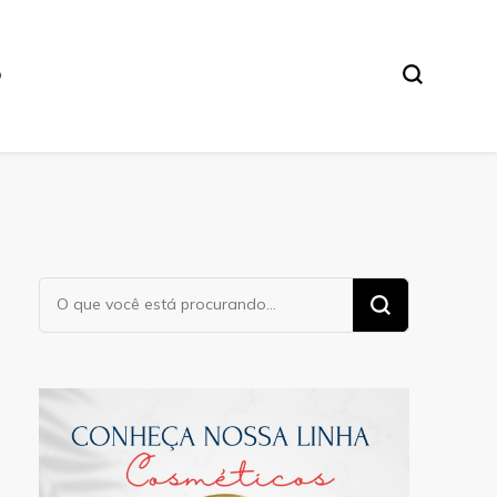
O
Procurando
algo?