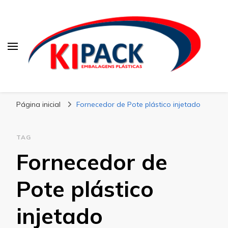
Kipack
Kipack – Blog
Página inicial
Fornecedor de Pote plástico injetado
TAG
Fornecedor de
Pote plástico
injetado