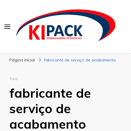
Kipack
Kipack – Blog
Página inicial
fabricante de serviço de acabamento
TAG
fabricante de
serviço de
acabamento