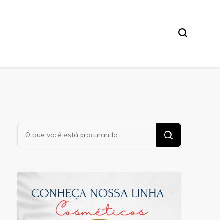
O
Procurando
algo?