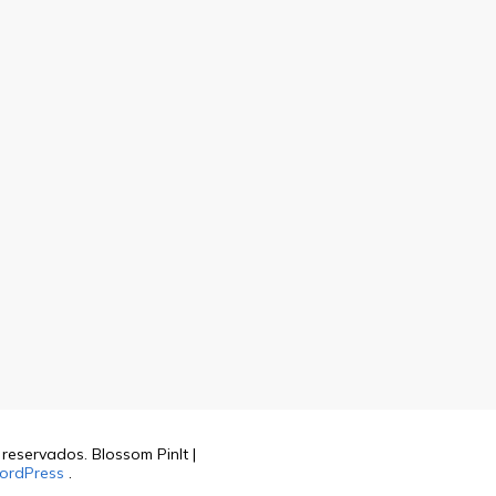
s reservados.
Blossom PinIt |
ordPress
.