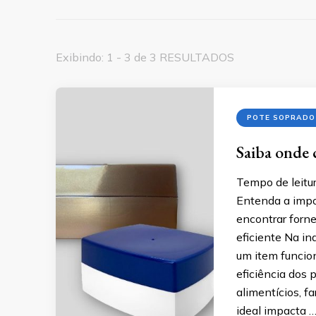
Exibindo: 1 - 3 de 3 RESULTADOS
POTE SOPRADO
Saiba onde 
Tempo de leitur
Entenda a impo
encontrar forn
eficiente Na i
um item funcion
eficiência dos
alimentícios, 
ideal impacta 