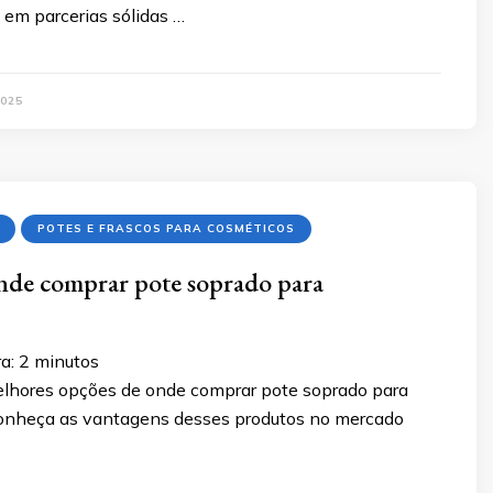
á em parcerias sólidas …
025
POTES E FRASCOS PARA COSMÉTICOS
nde comprar pote soprado para
a:
2
minutos
lhores opções de onde comprar pote soprado para
onheça as vantagens desses produtos no mercado