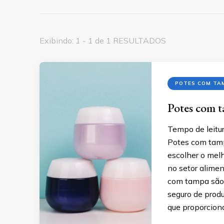
Exibindo: 1 - 1 de 1 RESULTADOS
POTES COM TA
Potes com t
Tempo de leitur
Potes com tamp
escolher o mel
no setor alimen
com tampa são 
seguro de produ
que proporcion