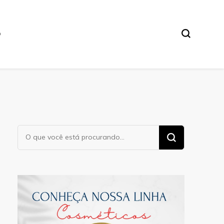
O
Procurando
algo?