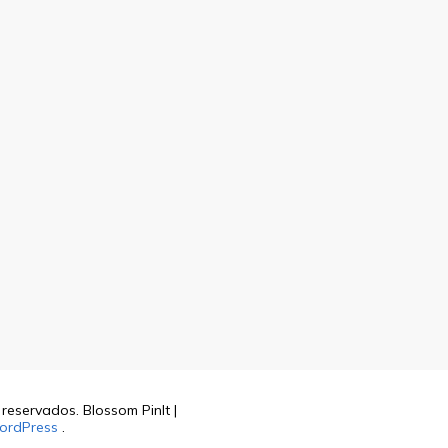
s reservados.
Blossom PinIt |
ordPress
.