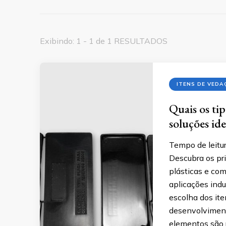
Exibindo: 1 - 1 de 1 RESULTADOS
ITENS DE VEDA
Quais os ti
soluções ide
Tempo de leitur
Descubra os pr
plásticas e com
aplicações indu
escolha dos it
desenvolviment
elementos são 