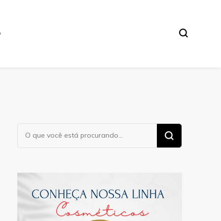
O
Procurando
algo?