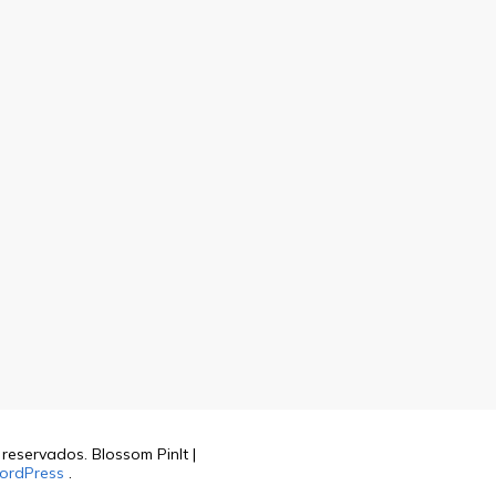
s reservados.
Blossom PinIt |
ordPress
.