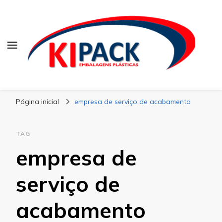
Kipack
Kipack – Blog
Página inicial
empresa de serviço de acabamento
TAG
empresa de
serviço de
acabamento