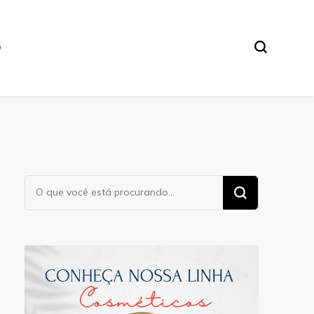
O
Procurando
algo?