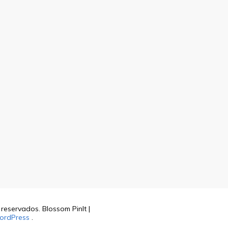
s reservados.
Blossom PinIt |
ordPress
.