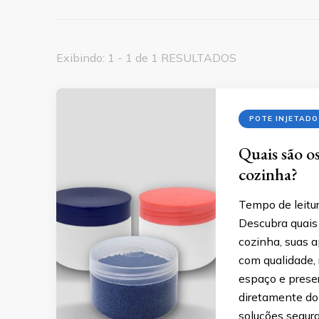
Exibindo: 1 - 1 de 1 RESULTADOS
POTE INJETADO
Quais são o
cozinha?
Tempo de leitur
Descubra quais 
cozinha, suas 
com qualidade, 
espaço e prese
diretamente do 
soluções segura