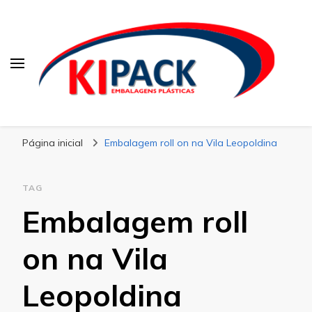
Kipack
Kipack – Blog
Página inicial
Embalagem roll on na Vila Leopoldina
TAG
Embalagem roll
on na Vila
Leopoldina