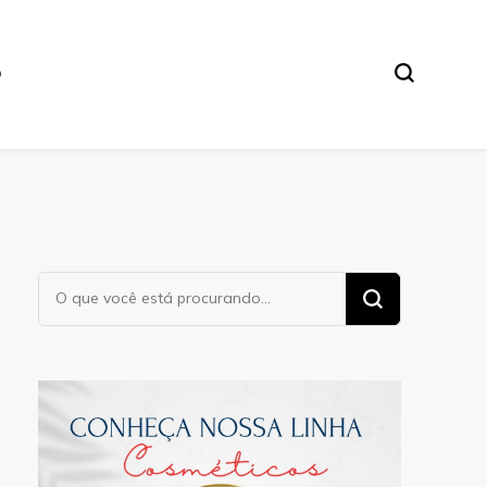
O
Procurando
algo?