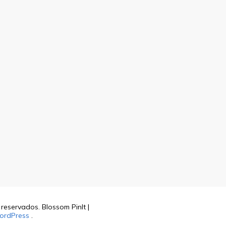
s reservados.
Blossom PinIt |
ordPress
.