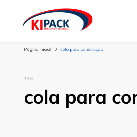
Kipack
Kipack – Blog
Página inicial
cola para construção
TAG
cola para co