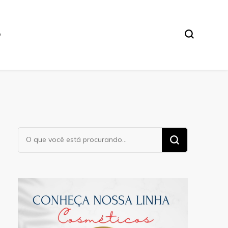
O
Procurando
algo?