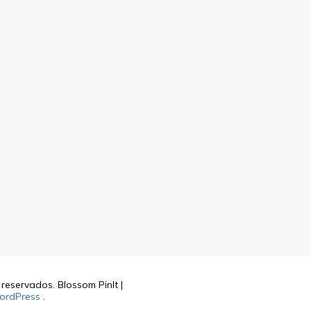
s reservados.
Blossom PinIt |
ordPress
.