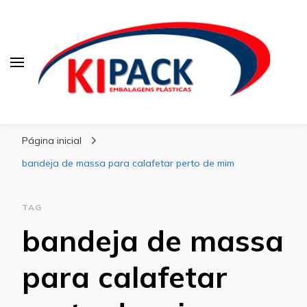
Kipack
Kipack – Blog
Página inicial
bandeja de massa para calafetar perto de mim
TAG
bandeja de massa
para calafetar